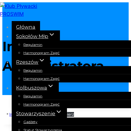
Przejdź
do
treści
Główna
Sokołów Młp
Informacja
Regulamin
Harmonogram Zajęć
Administratora
Rzeszów
Regulamin
Harmonogram Zajęć
Kolbuszowa
Regulamin
Harmonogram Zajęć
Stowarzyszenie
InformacjaAdministratora
Pobierz
Gadżety
Statut Stowarzyszenia