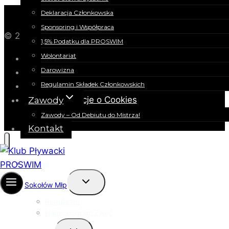
Deklaracja Członkowska
Sponsoring i Współpraca
© 2026 Klub Pływacki PROSWIM
1,5% Podatku dla PROSWIM
Wolontariat
Polityka Prywatności
Darowizna
Regulamin Płatności
Regulamin Składek Członkowskich
Informacja Administratora
Informacje o Cookies
Zawody
Zawody – Od Debiutu do Mistrza!
Kontakt
Główna
Przełącz
Sokołów Młp
menu
podrzędne
Regulamin
Harmonogram Zajęć
Przełącz