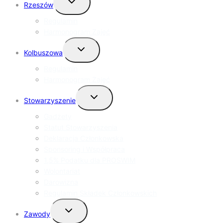
Rzeszów
menu
podrzędne
Regulamin
Harmonogram Zajęć
Przełącz
Kolbuszowa
menu
podrzędne
Regulamin
Harmonogram Zajęć
Przełącz
Stowarzyszenie
menu
podrzędne
Gadżety
Statut Stowarzyszenia
Deklaracja Członkowska
Sponsoring i Współpraca
1,5% Podatku dla PROSWIM
Wolontariat
Darowizna
Regulamin Składek Członkowskich
Przełącz
Zawody
menu
podrzędne