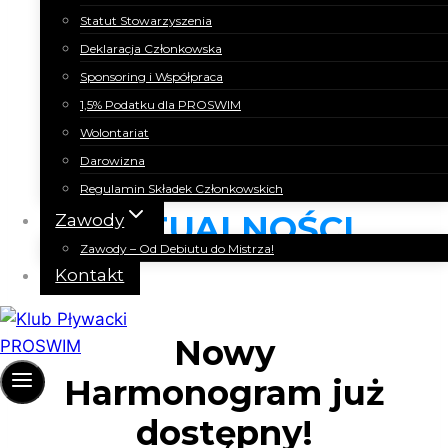
Sokołowie Małopolskim!
Statut Stowarzyszenia
Deklaracja Członkowska
Sponsoring i Współpraca
1,5% Podatku dla PROSWIM
Wolontariat
Darowizna
Regulamin Składek Członkowskich
AKTUALNOŚCI
Zawody
Zawody – Od Debiutu do Mistrza!
Kontakt
Nowy
Harmonogram już
dostępny!