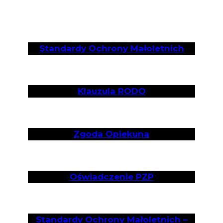
Standardy Ochrony Małoletnich
Klauzula RODO
Zgoda Opiekuna
Oświadczenie PZP
Standardy Ochrony Małoletnic
h –