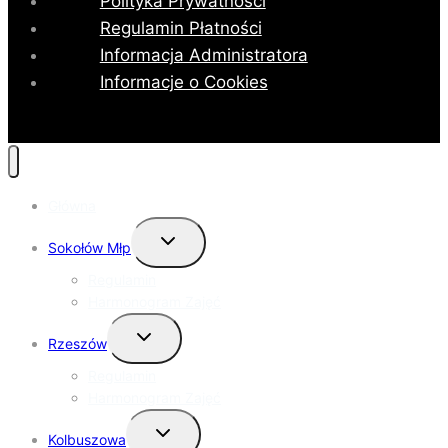
Polityka Prywatności
Regulamin Płatności
Informacja Administratora
Informacje o Cookies
Główna
Przełącz
Sokołów Młp
menu
podrzędne
Regulamin
Harmonogram Zajęć
Przełącz
Rzeszów
menu
podrzędne
Regulamin
Harmonogram Zajęć
Przełącz
Kolbuszowa
menu