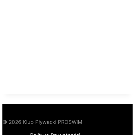
DOŁĄCZ DO NASZEJ PŁYWACKIEJ
RODZINY
© 2026 Klub Pływacki PROSWIM